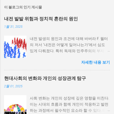
이 블로그의 인기 게시물
내전 발발 위험과 정치적 혼란의 원인
1월 31, 2025
내전 발생의 원인과 조건에 대해 바버라 F. 월터
의 저서 '내전은 어떻게 일어나는가'에서 심도
있게 다뤄졌다. 특히 독재와 민주주의의 부재가
내전 발발 가능성을 높인다는 점이 강조되었다.
자세한 내용 보기
정치적 파벌화와 경제·군사 체제의 불안정성이
내전의 촉매제가 된다는 사실은 우리에게 중요
한 교훈을 준다. 정치적 불안정성과 내전 발발
현대사회의 변화와 개인의 성장관계 탐구
위험 정치적 불안정성은 내전 발발의 핵심 요인
2월 01, 2025
중 하나로 꼽힌다. 민주주의가 제대로 작동하지
않거나 독재 정권이 유지되는 상황에서는 정치
사회 변화는 개인의 성장에 깊은 영향을 미친다.
적 갈등이 심화되고, 이로 인해 내전의 위험이
이는 시대의 흐름과 함께 개인이 적응하고 발전
증가한다. 이와 같은 경우, 국민들은 정부에 대
하는 과정에서 필수적인 요소라 할 수 있다. 따
한 불만을 느끼고, 체제 전복을 위해 무장 세력