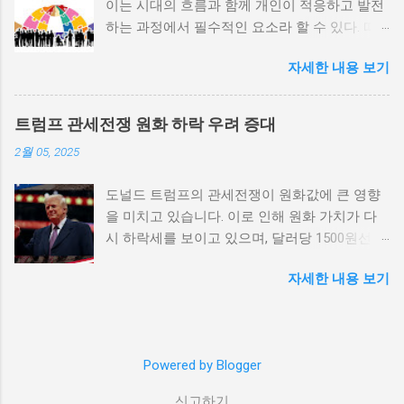
이는 시대의 흐름과 함께 개인이 적응하고 발전
증가한다. 이와 같은 경우, 국민들은 정부에 대
하는 과정에서 필수적인 요소라 할 수 있다. 따
한 불만을 느끼고, 체제 전복을 위해 무장 세력
라서 사회 변화와 개인 성장 간의 관계를 자세히
에 참여하거나 반정부 활동을 시작할 수 있다.
자세한 내용 보기
탐구하는 것이 필요하다. 사회 변화의 의미와 구
역사적으로도 정치적 불안정성이 높은 국가에
조 사회 변화란 특정 사회의 구조, 문화, 가치관
서는 종종 내전이 발발했던 예가 많다. 이러한
등이 시간이 지남에 따라 변화하는 과정을 의미
비극적인 상황을 방지하기 위해서는 먼저 정치
트럼프 관세전쟁 원화 하락 우려 증대
한다. 이러한 변화는 다양한 요인에 의해 발생할
체제를 안정시키고, 시민들의 목소리가 공정히
2월 05, 2025
수 있으며, 주로 경제적인 요인, 정치적 변동, 기
반영될 수 있도록 대화의 장을 마련해야 한다.
술의 발전 등이 독립적으로 또는 상호작용하여
경제적 불균형과 내전의 관계 내전 발발의 중요
도널드 트럼프의 관세전쟁이 원화값에 큰 영향
이루어진다. 예를 들어, 산업 혁명은 사람들이
한 원인 중 하나는 경제적 불균형이다. 경제가
을 미치고 있습니다. 이로 인해 원화 가치가 다
일하는 방식과 생활 방식을 완전히 변화시켰다.
일부 계층에 의해 독점되고, 대다수의 국민이 경
시 하락세를 보이고 있으며, 달러당 1500원선이
이에 따라 개인의 역할과 목표 또한 변화할 수밖
제적 불안정과 빈곤 속에서 고통받게 되면, 사회
붕괴될 가능성에 대한 우려가 커지고 있습니다.
에 없었다. 사회 변화는 개인의 성장을 위한 새
적 불만이 쌓이기 마련이다. 이와 같은 경제적
자세한 내용 보기
이러한 경제적 변화가 앞으로 어떻게 전개될지
로운 기회를 창출한다. 예를 들어, 정보통신기술
상황은 종종 특정 집단의 정치적 세력화를 야기
주목할 필요가 있습니다. 트럼프 관세전쟁의 본
의 발전으로 인해 원거리에서의 협업이 가능해
하며, 이를 통해 정부에 대한 반발이 촉발된다.
질과 영향 도널드 트럼프가 추진하는 경제정책
지면서, 개인들은 지역적인 제약에서 벗어나 국
성장은 불균형하게 이루어지고, 실업률은 상승
중 가장 큰 논란거리는 바로 관세전쟁입니다. 그
제적인 시장에서도 활발히 활동할 수 있게 되었
하며, 사회적 불안이 증대할 경우 시민들은 무장
Powered by Blogger
는 미국의 제조업을 보호하기 위해 중국과 다른
다. 이러한 변화는 개인이 자신의 전문성을 더욱
봉기와 같은 극단적 선택을 고려하게 된다. 경제
국가들에 대한 고율의 관세를 부과하기 시작했
넓힐 수 있는 장점을 제공하며, 다양한 문화와
적 불균형을 해소하기 위해서는 공정한 세제 정
신고하기