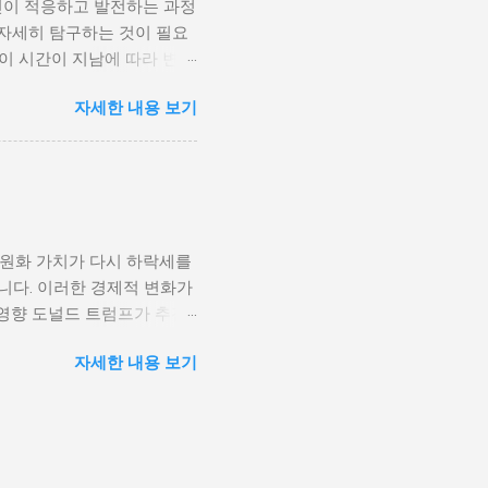
인이 적응하고 발전하는 과정
황은 종종 특정 집단의 정치
 자세히 탐구하는 것이 필요
형하게 이루어지고, 실업률은
등이 시간이 지남에 따라 변화
을 고려하게 된다. 경제적
주로 경제적인 요인, 정치적
다. 이를 통해 경제적 기회
자세한 내용 보기
, 산업 혁명은 사람들이 일
 군사적 갈등과 내전의 불씨
또한 변화할 수밖에 없었다.
 외부 세력이 개입하게 되면
신기술의 발전으로 인해 원거
성격이 다르지만, 이들은 종
인 시장에서도 활발히 활동할
점을 제공하며, 다양한 문화
과만을 가져오는 것은 아니
 원화 가치가 다시 하락세를
, 이에 따라 성장의 기회를
니다. 이러한 경제적 변화가
 올바른 대처 방법을 찾고
영향 도널드 트럼프가 추진
환경 개인 성장은 여러 단계
조업을 보호하기 위해 중국과
요소가 개인의 심리적 및 정
자세한 내용 보기
기적으로는 미국 내 제조업
과를 가져올 수 있다. 가정
 특히, 한국과 같은 수출
다. 예를 들어, 지지적인 가
 관세전쟁의 결과로 한국 경
. 반대로 부정적인 환경에
 수 있지만, 반대로 수입가
해 운영비가 상승하게 되고,