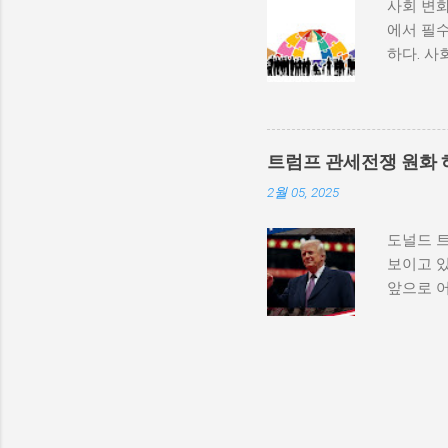
사회 변화
속에서 고
에서 필수
적 세력화
하다. 사
상승하며,
하는 과정
불균형을
변동, 기
를 모든 
하는 방식
군사적 
사회 변화
내전이 더
트럼프 관세전쟁 원화 
리에서의
종 정부...
2월 05, 2025
수 있게 
와 경험을
도널드 
다. 변화
보이고 있
상실할 수
앞으로 
자신을 
하는 경
로 구성되
다른 국
서적 발달
체들에게 
환경, 교
의존도가
족과의 
제는 직격
서는 개인의
가 상승하