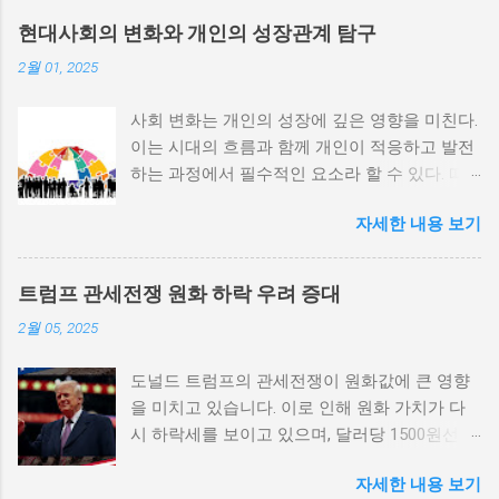
한 교훈을 준다. 정치적 불안정성과 내전 발발
현대사회의 변화와 개인의 성장관계 탐구
위험 정치적 불안정성은 내전 발발의 핵심 요인
2월 01, 2025
중 하나로 꼽힌다. 민주주의가 제대로 작동하지
않거나 독재 정권이 유지되는 상황에서는 정치
사회 변화는 개인의 성장에 깊은 영향을 미친다.
적 갈등이 심화되고, 이로 인해 내전의 위험이
이는 시대의 흐름과 함께 개인이 적응하고 발전
증가한다. 이와 같은 경우, 국민들은 정부에 대
하는 과정에서 필수적인 요소라 할 수 있다. 따
한 불만을 느끼고, 체제 전복을 위해 무장 세력
라서 사회 변화와 개인 성장 간의 관계를 자세히
에 참여하거나 반정부 활동을 시작할 수 있다.
자세한 내용 보기
탐구하는 것이 필요하다. 사회 변화의 의미와 구
역사적으로도 정치적 불안정성이 높은 국가에
조 사회 변화란 특정 사회의 구조, 문화, 가치관
서는 종종 내전이 발발했던 예가 많다. 이러한
등이 시간이 지남에 따라 변화하는 과정을 의미
비극적인 상황을 방지하기 위해서는 먼저 정치
트럼프 관세전쟁 원화 하락 우려 증대
한다. 이러한 변화는 다양한 요인에 의해 발생할
체제를 안정시키고, 시민들의 목소리가 공정히
2월 05, 2025
수 있으며, 주로 경제적인 요인, 정치적 변동, 기
반영될 수 있도록 대화의 장을 마련해야 한다.
술의 발전 등이 독립적으로 또는 상호작용하여
경제적 불균형과 내전의 관계 내전 발발의 중요
도널드 트럼프의 관세전쟁이 원화값에 큰 영향
이루어진다. 예를 들어, 산업 혁명은 사람들이
한 원인 중 하나는 경제적 불균형이다. 경제가
을 미치고 있습니다. 이로 인해 원화 가치가 다
일하는 방식과 생활 방식을 완전히 변화시켰다.
일부 계층에 의해 독점되고, 대다수의 국민이 경
시 하락세를 보이고 있으며, 달러당 1500원선이
이에 따라 개인의 역할과 목표 또한 변화할 수밖
제적 불안정과 빈곤 속에서 고통받게 되면, 사회
붕괴될 가능성에 대한 우려가 커지고 있습니다.
에 없었다. 사회 변화는 개인의 성장을 위한 새
적 불만이 쌓이기 마련이다. 이와 같은 경제적
자세한 내용 보기
이러한 경제적 변화가 앞으로 어떻게 전개될지
로운 기회를 창출한다. 예를 들어, 정보통신기술