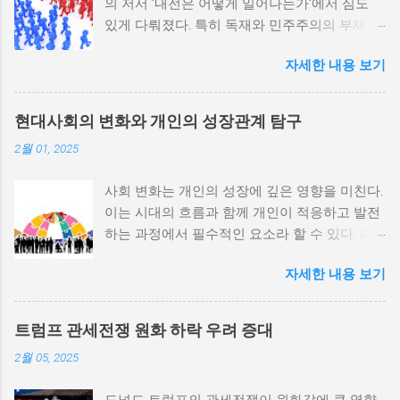
의 저서 '내전은 어떻게 일어나는가'에서 심도
있게 다뤄졌다. 특히 독재와 민주주의의 부재가
내전 발발 가능성을 높인다는 점이 강조되었다.
자세한 내용 보기
정치적 파벌화와 경제·군사 체제의 불안정성이
내전의 촉매제가 된다는 사실은 우리에게 중요
한 교훈을 준다. 정치적 불안정성과 내전 발발
현대사회의 변화와 개인의 성장관계 탐구
위험 정치적 불안정성은 내전 발발의 핵심 요인
2월 01, 2025
중 하나로 꼽힌다. 민주주의가 제대로 작동하지
않거나 독재 정권이 유지되는 상황에서는 정치
사회 변화는 개인의 성장에 깊은 영향을 미친다.
적 갈등이 심화되고, 이로 인해 내전의 위험이
이는 시대의 흐름과 함께 개인이 적응하고 발전
증가한다. 이와 같은 경우, 국민들은 정부에 대
하는 과정에서 필수적인 요소라 할 수 있다. 따
한 불만을 느끼고, 체제 전복을 위해 무장 세력
라서 사회 변화와 개인 성장 간의 관계를 자세히
에 참여하거나 반정부 활동을 시작할 수 있다.
자세한 내용 보기
탐구하는 것이 필요하다. 사회 변화의 의미와 구
역사적으로도 정치적 불안정성이 높은 국가에
조 사회 변화란 특정 사회의 구조, 문화, 가치관
서는 종종 내전이 발발했던 예가 많다. 이러한
등이 시간이 지남에 따라 변화하는 과정을 의미
비극적인 상황을 방지하기 위해서는 먼저 정치
트럼프 관세전쟁 원화 하락 우려 증대
한다. 이러한 변화는 다양한 요인에 의해 발생할
체제를 안정시키고, 시민들의 목소리가 공정히
2월 05, 2025
수 있으며, 주로 경제적인 요인, 정치적 변동, 기
반영될 수 있도록 대화의 장을 마련해야 한다.
술의 발전 등이 독립적으로 또는 상호작용하여
경제적 불균형과 내전의 관계 내전 발발의 중요
도널드 트럼프의 관세전쟁이 원화값에 큰 영향