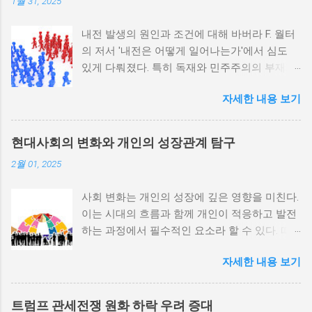
1월 31, 2025
내전 발생의 원인과 조건에 대해 바버라 F. 월터
의 저서 '내전은 어떻게 일어나는가'에서 심도
있게 다뤄졌다. 특히 독재와 민주주의의 부재가
내전 발발 가능성을 높인다는 점이 강조되었다.
자세한 내용 보기
정치적 파벌화와 경제·군사 체제의 불안정성이
내전의 촉매제가 된다는 사실은 우리에게 중요
한 교훈을 준다. 정치적 불안정성과 내전 발발
현대사회의 변화와 개인의 성장관계 탐구
위험 정치적 불안정성은 내전 발발의 핵심 요인
2월 01, 2025
중 하나로 꼽힌다. 민주주의가 제대로 작동하지
않거나 독재 정권이 유지되는 상황에서는 정치
사회 변화는 개인의 성장에 깊은 영향을 미친다.
적 갈등이 심화되고, 이로 인해 내전의 위험이
이는 시대의 흐름과 함께 개인이 적응하고 발전
증가한다. 이와 같은 경우, 국민들은 정부에 대
하는 과정에서 필수적인 요소라 할 수 있다. 따
한 불만을 느끼고, 체제 전복을 위해 무장 세력
라서 사회 변화와 개인 성장 간의 관계를 자세히
에 참여하거나 반정부 활동을 시작할 수 있다.
자세한 내용 보기
탐구하는 것이 필요하다. 사회 변화의 의미와 구
역사적으로도 정치적 불안정성이 높은 국가에
조 사회 변화란 특정 사회의 구조, 문화, 가치관
서는 종종 내전이 발발했던 예가 많다. 이러한
등이 시간이 지남에 따라 변화하는 과정을 의미
비극적인 상황을 방지하기 위해서는 먼저 정치
트럼프 관세전쟁 원화 하락 우려 증대