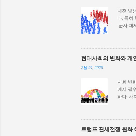
내전 발생
다. 특히
·군사 
과 내전 
하지 않
다. 이와
부 활동
현대사회의 변화와 개
많다. 
2월 01, 2025
히 반영될
중 하나는
사회 변화
속에서 고
에서 필수
적 세력화
하다. 사
상승하며,
하는 과정
불균형을
변동, 기
를 모든 
하는 방식
군사적 
사회 변화
내전이 더
트럼프 관세전쟁 원화 
리에서의
종 정부...