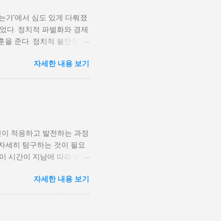
나는가'에서 심도 있게 다뤄졌
었다. 정치적 파벌화와 경제
훈을 준다. 정치적 불안정성
다. 민주주의가 제대로 작동
자세한 내용 보기
 인해 내전의 위험이 증가한
 무장 세력에 참여하거나 반정
 종종 내전이 발발했던 예가
고, 시민들의 목소리가 공정
계 내전 발발의 중요한 원인
국민이 경제적 불안정과 빈곤
인이 적응하고 발전하는 과정
황은 종종 특정 집단의 정치
 자세히 탐구하는 것이 필요
형하게 이루어지고, 실업률은
등이 시간이 지남에 따라 변화
을 고려하게 된다. 경제적
주로 경제적인 요인, 정치적
다. 이를 통해 경제적 기회
자세한 내용 보기
, 산업 혁명은 사람들이 일
 군사적 갈등과 내전의 불씨
또한 변화할 수밖에 없었다.
 외부 세력이 개입하게 되면
신기술의 발전으로 인해 원거
성격이 다르지만, 이들은 종
인 시장에서도 활발히 활동할