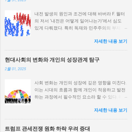
내전 발생의 원인과 조건에 대해 바버라 F. 월터
의 저서 '내전은 어떻게 일어나는가'에서 심도
있게 다뤄졌다. 특히 독재와 민주주의의 부재가
내전 발발 가능성을 높인다는 점이 강조되었다.
자세한 내용 보기
정치적 파벌화와 경제·군사 체제의 불안정성이
내전의 촉매제가 된다는 사실은 우리에게 중요
한 교훈을 준다. 정치적 불안정성과 내전 발발
현대사회의 변화와 개인의 성장관계 탐구
위험 정치적 불안정성은 내전 발발의 핵심 요인
2월 01, 2025
중 하나로 꼽힌다. 민주주의가 제대로 작동하지
않거나 독재 정권이 유지되는 상황에서는 정치
사회 변화는 개인의 성장에 깊은 영향을 미친다.
적 갈등이 심화되고, 이로 인해 내전의 위험이
이는 시대의 흐름과 함께 개인이 적응하고 발전
증가한다. 이와 같은 경우, 국민들은 정부에 대
하는 과정에서 필수적인 요소라 할 수 있다. 따
한 불만을 느끼고, 체제 전복을 위해 무장 세력
라서 사회 변화와 개인 성장 간의 관계를 자세히
에 참여하거나 반정부 활동을 시작할 수 있다.
자세한 내용 보기
탐구하는 것이 필요하다. 사회 변화의 의미와 구
역사적으로도 정치적 불안정성이 높은 국가에
조 사회 변화란 특정 사회의 구조, 문화, 가치관
서는 종종 내전이 발발했던 예가 많다. 이러한
등이 시간이 지남에 따라 변화하는 과정을 의미
비극적인 상황을 방지하기 위해서는 먼저 정치
트럼프 관세전쟁 원화 하락 우려 증대