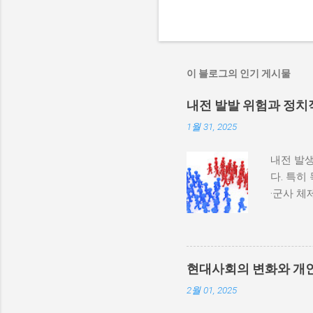
이 블로그의 인기 게시물
내전 발발 위험과 정치
1월 31, 2025
내전 발생
다. 특히
·군사 
과 내전 
하지 않
다. 이와
부 활동
현대사회의 변화와 개
많다. 
2월 01, 2025
히 반영될
중 하나는