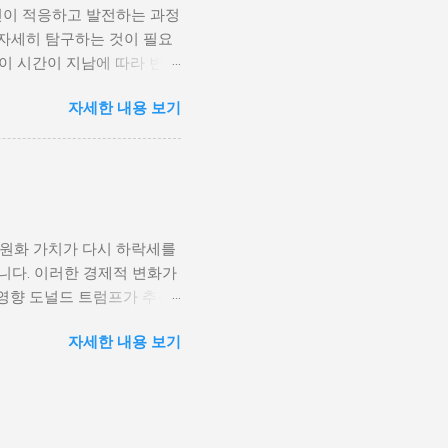
인이 적응하고 발전하는 과정
황은 종종 특정 집단의 정치
 자세히 탐구하는 것이 필요
형하게 이루어지고, 실업률은
등이 시간이 지남에 따라 변화
을 고려하게 된다. 경제적
주로 경제적인 요인, 정치적
다. 이를 통해 경제적 기회
자세한 내용 보기
, 산업 혁명은 사람들이 일
 군사적 갈등과 내전의 불씨
또한 변화할 수밖에 없었다.
 외부 세력이 개입하게 되면
신기술의 발전으로 인해 원거
성격이 다르지만, 이들은 종
인 시장에서도 활발히 활동할
점을 제공하며, 다양한 문화
과만을 가져오는 것은 아니
 원화 가치가 다시 하락세를
, 이에 따라 성장의 기회를
니다. 이러한 경제적 변화가
 올바른 대처 방법을 찾고
영향 도널드 트럼프가 추진
환경 개인 성장은 여러 단계
조업을 보호하기 위해 중국과
요소가 개인의 심리적 및 정
자세한 내용 보기
기적으로는 미국 내 제조업
과를 가져올 수 있다. 가정
 특히, 한국과 같은 수출
다. 예를 들어, 지지적인 가
 관세전쟁의 결과로 한국 경
. 반대로 부정적인 환경에
 수 있지만, 반대로 수입가
해 운영비가 상승하게 되고,