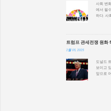
사회 변화
속에서 고
에서 필수
적 세력화
하다. 사
상승하며,
하는 과정
불균형을
변동, 기
를 모든 
하는 방식
군사적 
사회 변화
내전이 더
트럼프 관세전쟁 원화 
리에서의
종 정부...
2월 05, 2025
수 있게 
와 경험을
도널드 
다. 변화
보이고 있
상실할 수
앞으로 
자신을 
하는 경
로 구성되
다른 국
서적 발달
체들에게 
환경, 교
의존도가
족과의 
제는 직격
서는 개인의
가 상승하