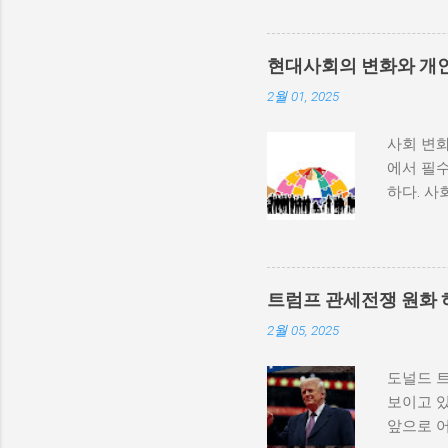
하지 않
다. 이와
부 활동
현대사회의 변화와 개
많다. 
2월 01, 2025
히 반영될
중 하나는
사회 변화
속에서 고
에서 필수
적 세력화
하다. 사
상승하며,
하는 과정
불균형을
변동, 기
를 모든 
하는 방식
군사적 
사회 변화
내전이 더
트럼프 관세전쟁 원화 
리에서의
종 정부...
2월 05, 2025
수 있게 
와 경험을
도널드 
다. 변화
보이고 있
상실할 수
앞으로 
자신을 