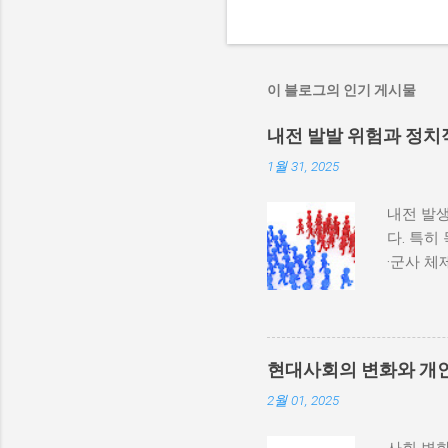
이 블로그의 인기 게시물
내전 발발 위험과 정치
1월 31, 2025
내전 발생
다. 특히
·군사 
과 내전 
하지 않
다. 이와
부 활동
현대사회의 변화와 개
많다. 
2월 01, 2025
히 반영될
중 하나는