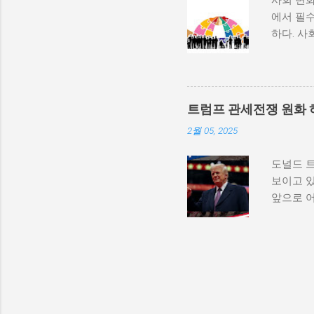
사회 변화
속에서 고
에서 필수
적 세력화
하다. 사
상승하며,
하는 과정
불균형을
변동, 기
를 모든 
하는 방식
군사적 
사회 변화
내전이 더
트럼프 관세전쟁 원화 
리에서의
종 정부...
2월 05, 2025
수 있게 
와 경험을
도널드 
다. 변화
보이고 있
상실할 수
앞으로 
자신을 
하는 경
로 구성되
다른 국
서적 발달
체들에게 
환경, 교
의존도가
족과의 
제는 직격
서는 개인의
가 상승하