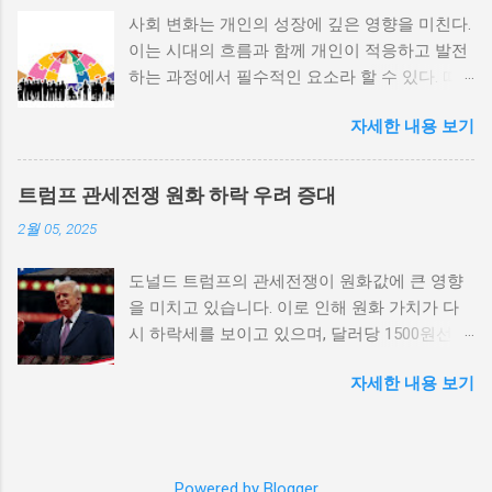
않거나 독재 정권이 유지되는 상황에서는 정치
사회 변화는 개인의 성장에 깊은 영향을 미친다.
적 갈등이 심화되고, 이로 인해 내전의 위험이
이는 시대의 흐름과 함께 개인이 적응하고 발전
증가한다. 이와 같은 경우, 국민들은 정부에 대
하는 과정에서 필수적인 요소라 할 수 있다. 따
한 불만을 느끼고, 체제 전복을 위해 무장 세력
라서 사회 변화와 개인 성장 간의 관계를 자세히
에 참여하거나 반정부 활동을 시작할 수 있다.
자세한 내용 보기
탐구하는 것이 필요하다. 사회 변화의 의미와 구
역사적으로도 정치적 불안정성이 높은 국가에
조 사회 변화란 특정 사회의 구조, 문화, 가치관
서는 종종 내전이 발발했던 예가 많다. 이러한
등이 시간이 지남에 따라 변화하는 과정을 의미
비극적인 상황을 방지하기 위해서는 먼저 정치
트럼프 관세전쟁 원화 하락 우려 증대
한다. 이러한 변화는 다양한 요인에 의해 발생할
체제를 안정시키고, 시민들의 목소리가 공정히
2월 05, 2025
수 있으며, 주로 경제적인 요인, 정치적 변동, 기
반영될 수 있도록 대화의 장을 마련해야 한다.
술의 발전 등이 독립적으로 또는 상호작용하여
경제적 불균형과 내전의 관계 내전 발발의 중요
도널드 트럼프의 관세전쟁이 원화값에 큰 영향
이루어진다. 예를 들어, 산업 혁명은 사람들이
한 원인 중 하나는 경제적 불균형이다. 경제가
을 미치고 있습니다. 이로 인해 원화 가치가 다
일하는 방식과 생활 방식을 완전히 변화시켰다.
일부 계층에 의해 독점되고, 대다수의 국민이 경
시 하락세를 보이고 있으며, 달러당 1500원선이
이에 따라 개인의 역할과 목표 또한 변화할 수밖
제적 불안정과 빈곤 속에서 고통받게 되면, 사회
붕괴될 가능성에 대한 우려가 커지고 있습니다.
에 없었다. 사회 변화는 개인의 성장을 위한 새
적 불만이 쌓이기 마련이다. 이와 같은 경제적
자세한 내용 보기
이러한 경제적 변화가 앞으로 어떻게 전개될지
로운 기회를 창출한다. 예를 들어, 정보통신기술
상황은 종종 특정 집단의 정치적 세력화를 야기
주목할 필요가 있습니다. 트럼프 관세전쟁의 본
의 발전으로 인해 원거리에서의 협업이 가능해
하며, 이를 통해 정부에 대한 반발이 촉발된다.
질과 영향 도널드 트럼프가 추진하는 경제정책
지면서, 개인들은 지역적인 제약에서 벗어나 국
성장은 불균형하게 이루어지고, 실업률은 상승
중 가장 큰 논란거리는 바로 관세전쟁입니다. 그
제적인 시장에서도 활발히 활동할 수 있게 되었
하며, 사회적 불안이 증대할 경우 시민들은 무장
Powered by Blogger
는 미국의 제조업을 보호하기 위해 중국과 다른